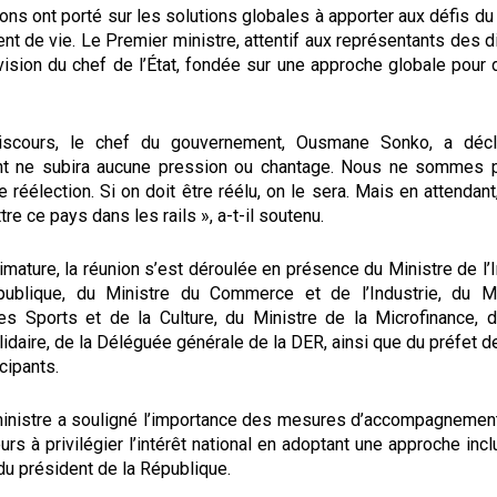
ns ont porté sur les solutions globales à apporter aux défis d
nt de vie. Le Premier ministre, attentif aux représentants des d
vision du chef de l’État, fondée sur une approche globale pour
scours, le chef du gouvernement, Ousmane Sonko, a déc
t ne subira aucune pression ou chantage. Nous ne sommes 
réélection. Si on doit être réélu, on le sera. Mais en attendan
tre ce pays dans les rails », a-t-il soutenu.
imature, la réunion s’est déroulée en présence du Ministre de l’I
 publique, du Ministre du Commerce et de l’Industrie, du Mi
s Sports et de la Culture, du Ministre de la Microfinance, 
lidaire, de la Déléguée générale de la DER, ainsi que du préfet d
cipants.
inistre a souligné l’importance des mesures d’accompagnement
urs à privilégier l’intérêt national en adoptant une approche incl
 du président de la République.