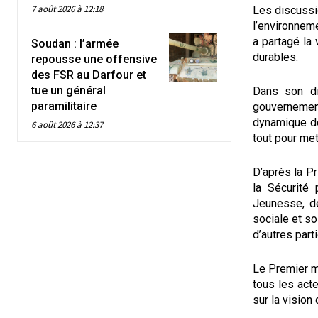
7 août 2026 à 12:18
Les discussio
l’environneme
a partagé la 
Soudan : l’armée
durables.
repousse une offensive
des FSR au Darfour et
tue un général
Dans son di
paramilitaire
gouvernemen
dynamique de 
6 août 2026 à 12:37
tout pour met
D’après la Pr
la Sécurité
Jeunesse, de
sociale et so
d’autres parti
Le Premier m
tous les acte
sur la vision