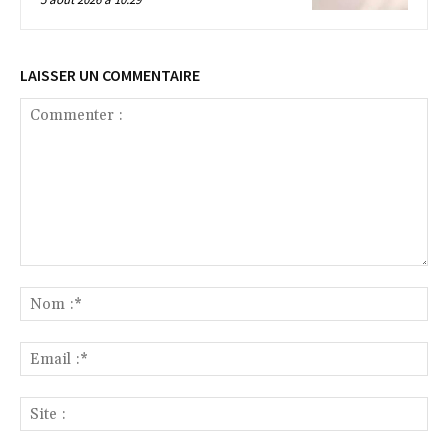
LAISSER UN COMMENTAIRE
Commenter
:
No
:*
Ema
:*
Sit
: