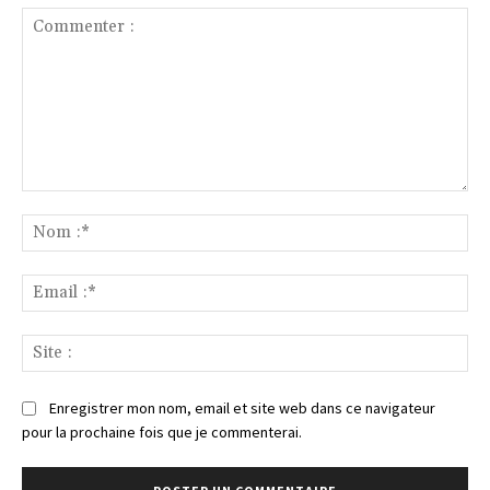
Commenter
:
No
:*
Ema
:*
Sit
:
Enregistrer mon nom, email et site web dans ce navigateur
pour la prochaine fois que je commenterai.