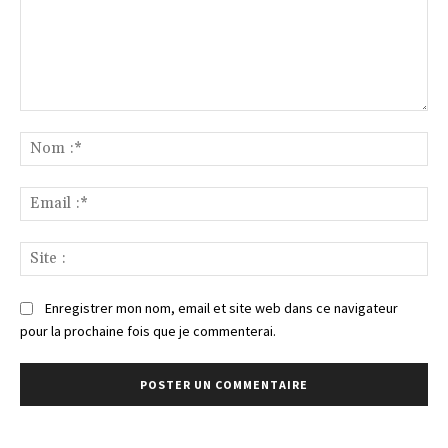
Commenter
:
No
:*
Ema
:*
Sit
:
Enregistrer mon nom, email et site web dans ce navigateur
pour la prochaine fois que je commenterai.