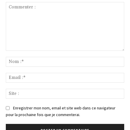
Commenter
:
No
:*
Ema
:*
Sit
:
Enregistrer mon nom, email et site web dans ce navigateur
pour la prochaine fois que je commenterai.