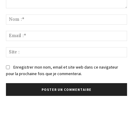
Commenter
:
No
:*
Ema
:*
Sit
:
Enregistrer mon nom, email et site web dans ce navigateur
pour la prochaine fois que je commenterai.