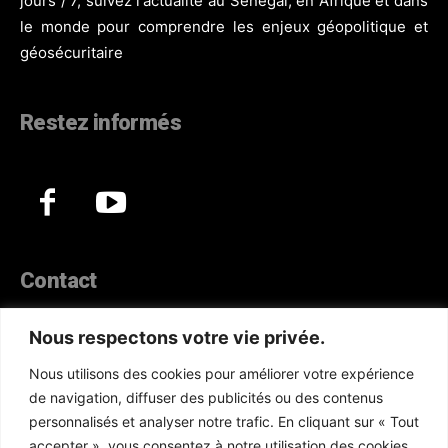
jours / 7, suivez l'actualité au Sénégal, en Afrique et dans
le monde pour comprendre les enjeux géopolitique et
géosécuritaire
Restez informés
Contact
44, Hann Maristes Dakar
Nous respectons votre vie privée.
Téléphone :
(+221) 70 330 86 87‬
Nous utilisons des cookies pour améliorer votre expérience
WhatsApp :
(+33) 6 52 17 85 46
de navigation, diffuser des publicités ou des contenus
E-mail :
redaction@atlanticactu.com
personnalisés et analyser notre trafic. En cliquant sur « Tout
E-mail :
commercial@atlanticactu.com
accepter », vous consentez à notre utilisation des cookies.