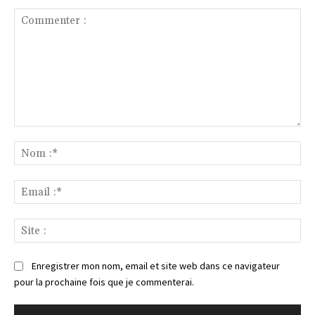
Commenter
:
No
:*
Ema
:*
Sit
:
Enregistrer mon nom, email et site web dans ce navigateur
pour la prochaine fois que je commenterai.