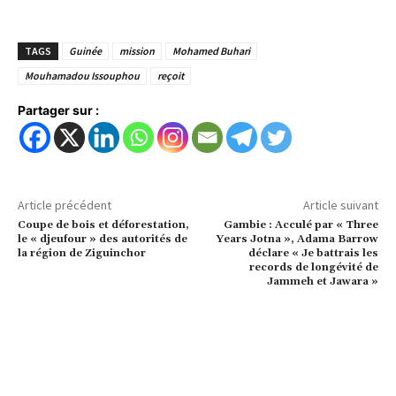
TAGS
Guinée
mission
Mohamed Buhari
Mouhamadou Issouphou
reçoit
Partager sur :
Article précédent
Article suivant
Coupe de bois et déforestation,
Gambie : Acculé par « Three
le « djeufour » des autorités de
Years Jotna », Adama Barrow
la région de Ziguinchor
déclare « Je battrais les
records de longévité de
Jammeh et Jawara »