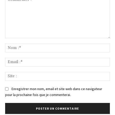
Commenter
:
No
:*
Ema
:*
Sit
:
Enregistrer mon nom, email et site web dans ce navigateur
pour la prochaine fois que je commenterai.