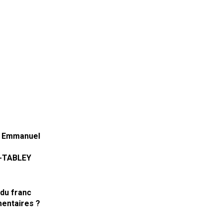
on Emmanuel
Y-TABLEY
du franc
mentaires ?