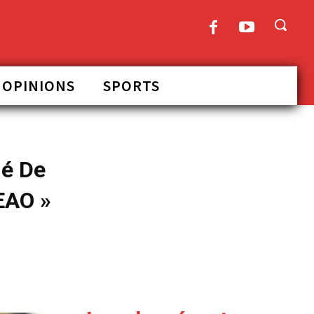
OPINIONS
SPORTS
dé De
EAO »