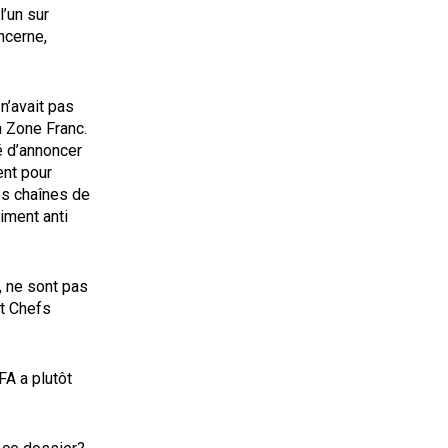
l’un sur
ncerne,
 n’avait pas
a Zone Franc.
é d’annoncer
ent pour
les chaînes de
iment anti
, ne sont pas
it Chefs
FA a plutôt