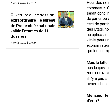
Pour des rai
6 août 2026 à 12:37
comment ». Ce
serait donc i
Ouverture d’une session
de parler ou 
extraordinaire : le bureau
ceci de parti
de l’Assemblée nationale
des États, no
valide l’examen de 11
paraphrasant 
dossiers
vitale pour u
6 août 2026 à 12:30
économistes e
qui l’ont comp
Mais la lutte
pas la questi
du F FCFA. Si
il n’y a pas s
bénédiction 
Monsieur le
d’état?