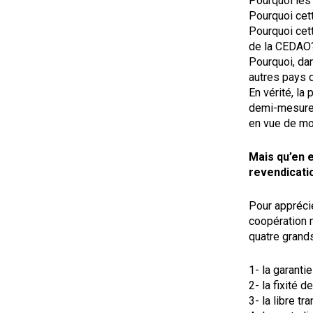
Pourquoi les 
Pourquoi cet
Pourquoi cett
de la CEDAO
Pourquoi, dan
autres pays d
En vérité, la
demi-mesures,
en vue de mon
Mais qu’en 
revendicati
Pour apprécie
coopération m
quatre grand
1- la garantie
2- la fixité de
3- la libre tr