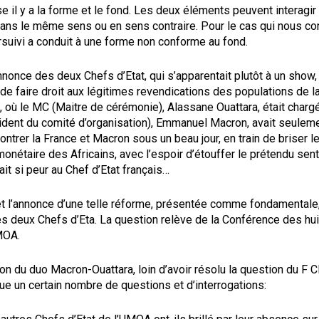
e il y a la forme et le fond. Les deux éléments peuvent interagir 
r dans le même sens ou en sens contraire. Pour le cas qui nous co
ursuivi a conduit à une forme non conforme au fond.
’annonce des deux Chefs d’Etat, qui s’apparentait plutôt à un show,
 de faire droit aux légitimes revendications des populations de l
 où le MC (Maitre de cérémonie), Alassane Ouattara, était charg
ident du comité d’organisation), Emmanuel Macron, avait seulem
ontrer la France et Macron sous un beau jour, en train de briser 
monétaire des Africains, avec l’espoir d’étouffer le prétendu sent
ait si peur au Chef d’Etat français…
et l’annonce d’une telle réforme, présentée comme fondamentale
es deux Chefs d’Eta. La question relève de la Conférence des hu
MOA.
on du duo Macron-Ouattara, loin d’avoir résolu la question du F C
e un certain nombre de questions et d’interrogations: