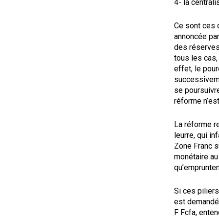
4- la central
Ce sont ces q
annoncée par 
des réserves
tous les cas,
effet, le pou
successiveme
se poursuivre
réforme n’es
La réforme re
leurre, qui in
Zone Franc su
monétaire au 
qu’empruntent
Si ces pilier
est demandé p
F Fcfa, ente