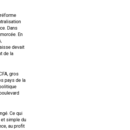
a réforme
tralisation
nce. Dans
 amorcée. En
,
aisse devait
t de la
FCFA, gros
les pays de la
politique
 boulevard
angé. Ce qui
 et simple du
e, au profit