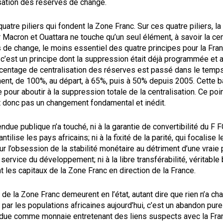
isation des réserves de change.
uatre piliers qui fondent la Zone Franc. Sur ces quatre piliers, l
Macron et Ouattara ne touche qu’un seul élément, à savoir la cen
 de change, le moins essentiel des quatre principes pour la Fra
 c’est un principe dont la suppression était déjà programmée et
rcentage de centralisation des réserves est passé dans le temps
nt, de 100%, au départ, à 65%, puis à 50% depuis 2005. Cette b
 pour aboutir à la suppression totale de la centralisation. Ce poin
t donc pas un changement fondamental et inédit.
ndue publique n’a touché, ni à la garantie de convertibilité du F 
fantilise les pays africains; ni à la fixité de la parité, qui focalise 
r l’obsession de la stabilité monétaire au détriment d’une vraie 
service du développement; ni à la libre transférabilité, véritable
 les capitaux de la Zone Franc en direction de la France.
s de la Zone Franc demeurent en l’état, autant dire que rien n’a ch
ar les populations africaines aujourd’hui, c’est un abandon pure
ndue comme monnaie entretenant des liens suspects avec la Franc