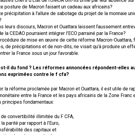
autres Chefs d’Etat de l’UMOA ont-ils brillé par leur absence su
te posture de Macron faisant un cadeau aux africains?
e précipitation à l’allure de sabotage du projet de la monnaie uni
?
s leurs discours, Macron et Ouattara laissent faussement entrev
e la CEDAO pourraient intégrer l’ECO parrainé par la France?
 procédure de mise en œuvre de cette réforme Macron-Ouattara, f
 de précipitations et de non-dits, ne visait qu’à produire un eff
trer la France sous un jour favorable.
est-il du fond ? Les réformes annoncées répondent-elles a
ons exprimées contre le f cfa?
r la réforme proclamée par Macron et Ouattara, il est utile de ra
onétaire entre la France et les pays africains de la Zone Franc e
s principes fondamentaux:
 de convertibilité illimitée du F CFA,
 la parité par rapport à l’Euro,
ansférabilité des capitaux et