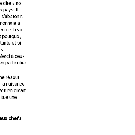
 dire « no
 pays. Il
s’abstenir,
 monnaie a
es de la vie
t pourquoi,
tante et si
es
 Merci à ceux
n particulier.
 ne résout
 la nuisance
irien disait,
titue une
deux chefs