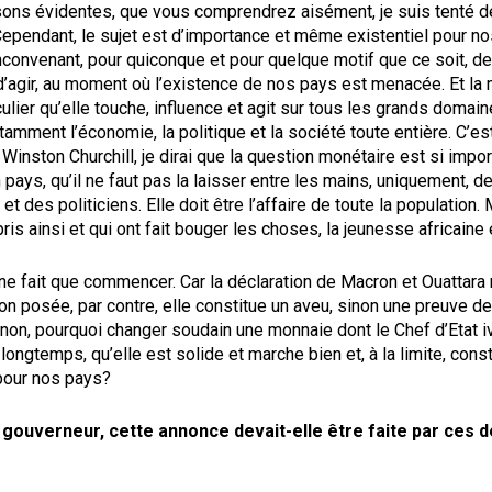
sons évidentes, que vous comprendrez aisément, je suis tenté de
pendant, le sujet est d’importance et même existentiel pour nos
nconvenant, pour quiconque et pour quelque motif que ce soit, de 
d’agir, au moment où l’existence de nos pays est menacée. Et la
culier qu’elle touche, influence et agit sur tous les grands domain
tamment l’économie, la politique et la société toute entière. C’es
Winston Churchill, je dirai que la question monétaire est si impor
n pays, qu’il ne faut pas la laisser entre les mains, uniquement, d
t des politiciens. Elle doit être l’affaire de toute la population.
ris ainsi et qui ont fait bouger les choses, la jeunesse africaine e
 ne fait que commencer. Car la déclaration de Macron et Ouattara
on posée, par contre, elle constitue un aveu, sinon une preuve de
non, pourquoi changer soudain une monnaie dont le Chef d’Etat ivo
i longtemps, qu’elle est solide et marche bien et, à la limite, cons
pour nos pays?
 gouverneur, cette annonce devait-elle être faite par ces 