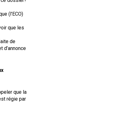
r ce dossier?
que (l’ECO)
oir que les
aite de
et d’annonce
ux
ppeler que la
st régie par