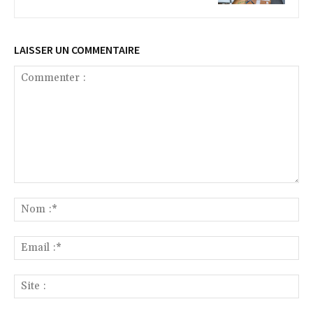
LAISSER UN COMMENTAIRE
Commenter
:
No
:*
Ema
:*
Sit
: