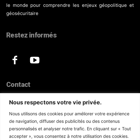
le monde pour comprendre les enjeux géopolitique et
géosécuritaire
Restez informés
Contact
44, Hann Maristes Dakar
Nous respectons votre vie privée.
Téléphone :
(+221) 70 330 86 87‬
Nous utilisons des cookies pour améliorer votre expérience
WhatsApp :
(+33) 6 52 17 85 46
de navigation, diffuser des publicités ou des contenus
E-mail :
redaction@atlanticactu.com
personnalisés et analyser notre trafic. En cliquant sur « Tout
E-mail :
commercial@atlanticactu.com
accepter », vous consentez à notre utilisation des cookies.