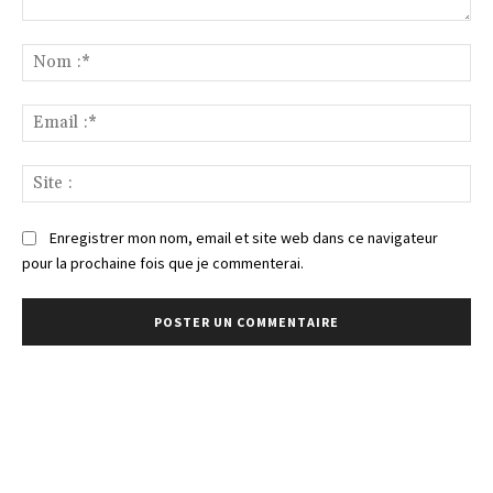
Commenter
:
No
:*
Ema
:*
Sit
:
Enregistrer mon nom, email et site web dans ce navigateur
pour la prochaine fois que je commenterai.