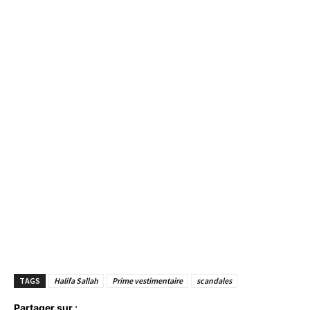
TAGS
Halifa Sallah
Prime vestimentaire
scandales
Partager sur :