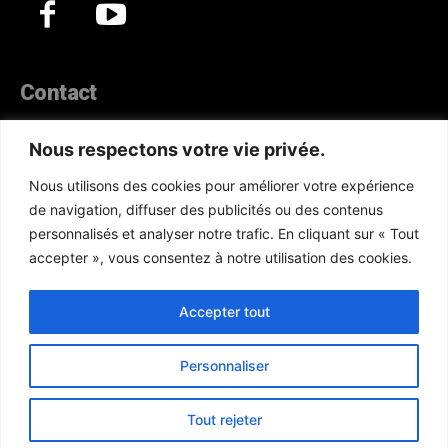
Contact
44, Hann Maristes Dakar
Nous respectons votre vie privée.
Téléphone :
(+221) 70 330 86 87‬
Nous utilisons des cookies pour améliorer votre expérience
WhatsApp :
(+33) 6 52 17 85 46
de navigation, diffuser des publicités ou des contenus
E-mail :
redaction@atlanticactu.com
personnalisés et analyser notre trafic. En cliquant sur « Tout
E-mail :
commercial@atlanticactu.com
accepter », vous consentez à notre utilisation des cookies.
Nous écrire
Qui sommes-nous ?
Accepter tout
Personnaliser
Copyright © AtlanticActu.com. Tous droits réservés. Designed by
Tout rejeter
ATN Tech