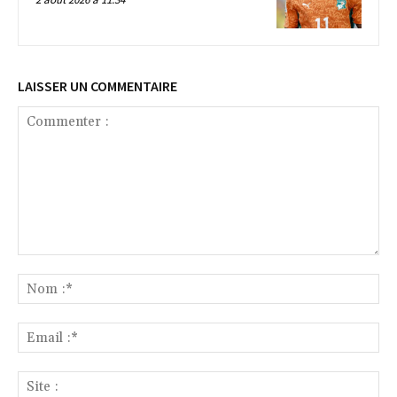
LAISSER UN COMMENTAIRE
Commenter
:
No
:*
Ema
:*
Sit