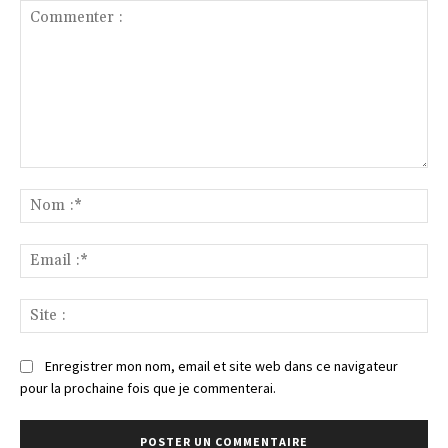
Commenter
:
No
:*
Ema
:*
Sit
:
Enregistrer mon nom, email et site web dans ce navigateur
pour la prochaine fois que je commenterai.