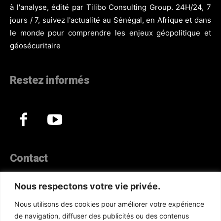
à l'analyse, édité par Tilibo Consulting Group. 24H/24, 7
jours / 7, suivez l'actualité au Sénégal, en Afrique et dans
le monde pour comprendre les enjeux géopolitique et
géosécuritaire
Restez informés
Contact
44, Hann Maristes Dakar
Nous respectons votre vie privée.
Téléphone :
(+221) 70 330 86 87‬
Nous utilisons des cookies pour améliorer votre expérience
WhatsApp :
(+33) 6 52 17 85 46
de navigation, diffuser des publicités ou des contenus
E-mail :
redaction@atlanticactu.com