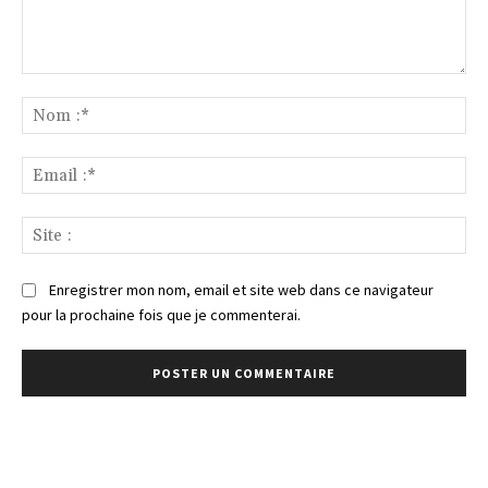
Commenter
:
No
:*
Ema
:*
Sit
:
Enregistrer mon nom, email et site web dans ce navigateur
pour la prochaine fois que je commenterai.