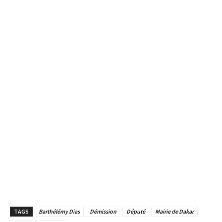
TAGS
Barthélémy Dias
Démission
Député
Mairie de Dakar