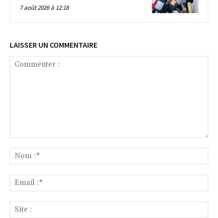
7 août 2026 à 12:18
LAISSER UN COMMENTAIRE
Commenter
:
No
:*
Ema
:*
Sit
: