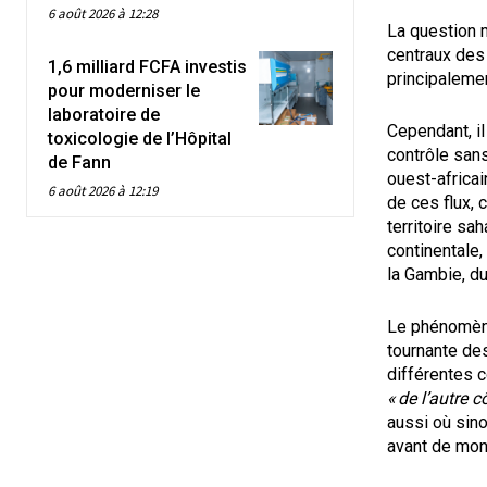
6 août 2026 à 12:28
La question 
centraux des 
1,6 milliard FCFA investis
principalemen
pour moderniser le
laboratoire de
Cependant, i
toxicologie de l’Hôpital
contrôle san
de Fann
ouest-africai
6 août 2026 à 12:19
de ces flux, 
territoire sa
continentale,
la Gambie, du
Le phénomène 
tournante des
différentes 
« de l’autre c
aussi où sino
avant de mon