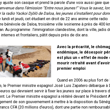
y ajuste son casque et prend la parole d’une voix aussi gaie qu
ienvenue dans l’émission “Entre nous jeunes !” Vous le savez, lors
 la radio Yackoi Djôlô de Daloa, les jeunes s’installent pour donn
lundi et jeudi, cet étudiant en droit de 22 ans anime cette radio
e bénévole de Daloa, troisième ville ivoirienne à près de 400 k
an. Au programme : l’immigration clandestine, dont la ville, jadis d
internes et frontaliers, pâtit depuis près de dix ans.
Avec la précarité, le chôma
endémique, le désespoir pér
est plus un « effet de mode 
mourir retraité avant d’avoir
premier emploi
Quand en 2006 au plus fort de 
que, le Premier ministre espagnol José Luis Zapatero débarque à
’euros qui devraient servir à fixer les jeunes sur place à travers 
t. Le Premier ministre espagnol a réitéré devant le Président 
gement de son gouvernement à mettre à la disposition du Sénég
francs CFA (20 millions d’euros), dont une partie non remboursab