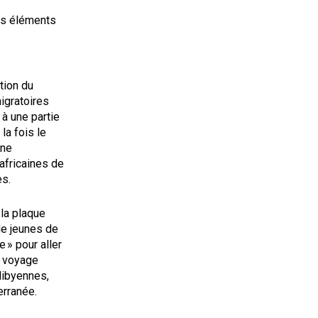
es éléments
tion du
igratoires
 à une partie
la fois le
gne
 africaines de
es.
la plaque
de jeunes de
 » pour aller
n voyage
 libyennes,
erranée.