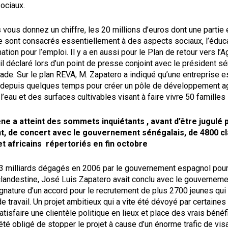
ociaux.
 vous donnez un chiffre, les 20 millions d’euros dont une partie 
 sont consacrés essentiellement à des aspects sociaux, l’éducat
ation pour l’emploi. Il y a en aussi pour le Plan de retour vers l’A
-il déclaré lors d’un point de presse conjoint avec le président s
de. Sur le plan REVA, M. Zapatero a indiqué qu’une entreprise 
à depuis quelques temps pour créer un pôle de développement agr
l’eau et des surfaces cultivables visant à faire vivre 50 familles 
 a atteint des sommets inquiétants , avant d’être jugulé p
t, de concert avec le gouvernement sénégalais, de 4800 cl
t africains répertoriés en fin octobre
3 milliards dégagés en 2006 par le gouvernement espagnol pour 
clandestine, José Luis Zapatero avait conclu avec le gouverneme
gnature d’un accord pour le recrutement de plus 2700 jeunes qui
de travail. Un projet ambitieux qui a vite été dévoyé par certaines
atisfaire une clientèle politique en lieux et place des vrais bénéfi
té obligé de stopper le projet à cause d’un énorme trafic de visa