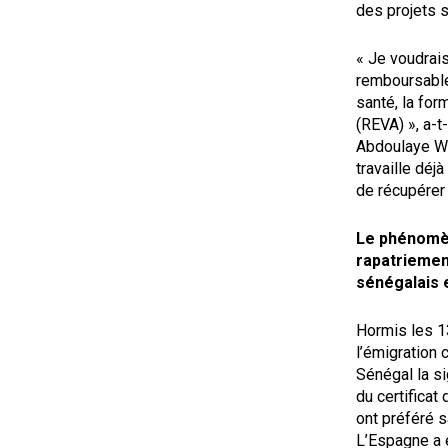
des projets s
« Je voudrais
remboursable
santé, la form
(REVA) », a-t
Abdoulaye Wa
travaille déj
de récupérer 
Le phénomène
rapatriemen
sénégalais e
Hormis les 1
l’émigration 
Sénégal la si
du certificat 
ont préféré s
L’Espagne a é