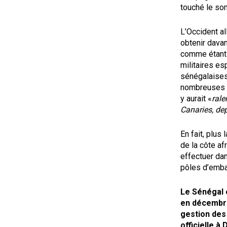
touché le som
L’Occident al
obtenir dava
comme étant 
militaires es
sénégalaises.
nombreuses pi
y aurait «
rale
Canaries, de
En fait, plus
de la côte af
effectuer da
pôles d’emba
Le Sénégal 
en décembre
gestion des 
officielle à