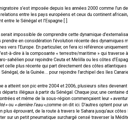
migratoire s’est imposée depuis les années 2000 comme l’un d
relations entre les pays européens et ceux du continent africain,
t entre le Sénégal et l’Espagne [ ].
l serait impossible de comprendre cette dynamique d’externalisa
s prendre en considération l’évolution récente des dynamiques m
nes vers l’Europe. En particulier, on fera ici référence uniquement
c’est-à-dire à la composante « terrestre/maritime » qui traverse à 
haro-sahélien pour rejoindre Ceuta et Melilla ou les côtes d’Espa
 et celle plus récente qui part directement des côtes atlantiques
 Sénégal, de la Guinée…. pour rejoindre l’archipel des îles Canari
a atteint son pic entre 2004 et 2006, plusieurs sites devenant 
 départs illégaux à partir du Sénégal. Chaque jour, une centaine 
contrées et même de la sous-région commençaient leur « aventure
ôté »
ou
« derrière l’eau »,
comme on dit ici. D’autres optent pour u
n plus éprouvant, de la route à travers le Sahara jusqu’aux côtes
ter sur un petit pneumatique surchargé censé traverser la Médit