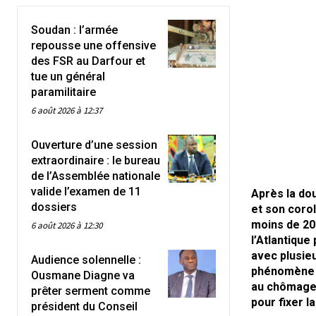
Soudan : l’armée
repousse une offensive
des FSR au Darfour et
tue un général
paramilitaire
6 août 2026 à 12:37
Ouverture d’une session
extraordinaire : le bureau
de l’Assemblée nationale
valide l’examen de 11
Après la do
dossiers
et son corol
moins de 20 
6 août 2026 à 12:30
l’Atlantique
avec plusieu
Audience solennelle :
phénomène a
Ousmane Diagne va
au chômage.
prêter serment comme
pour fixer l
président du Conseil