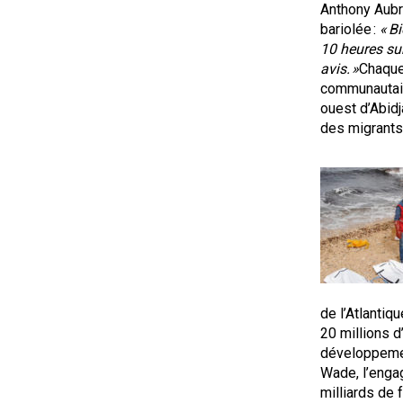
Anthony Aubr
bariolée :
« B
10 heures sur
avis. »
Chaque 
communautair
ouest d’Abidj
des migrants 
de l’Atlanti
20 millions d
développemen
Wade, l’enga
milliards de 