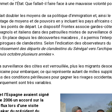
met de l’État. Que fallait-il faire face à une mauvaise volonté pol
lait doubler les moyens de sa politique d’immigration et, ainsi le 
ntage de moyens et de pouvoirs en y incluant les pays africains
les points de départ. Le dispositif Frontex associe gardes-côte
pagnols et italiens dans des patrouilles mixtes de surveillance 
 En place depuis les découvertes macabres , il a permis l’interp
rogues de clandestins. Selon l’indication des observateurs du di
ntissement des départs de clandestins du Sénégal vers l’archipe
puis octobre plusieurs années
».
 la surveillance des côtes est verrouillée, plus les migrants desc
ricaine pour embarquer, ce qui représente autant de milles supp
ns des conditions périlleuses pour gagner les rivages occidenta
rquement sont très variables.
et l’Espagne avaient signé
 2006 un accord sur la
flux lors d’une visite
 Dakar du président du