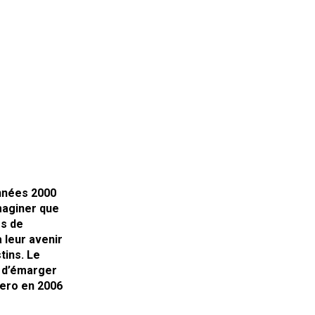
nnées 2000
maginer que
es de
 leur avenir
tins. Le
e d’émarger
ero en 2006