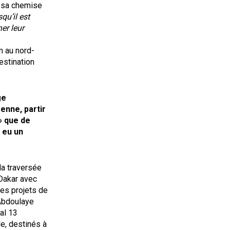
e sa chemise
qu’il est
er leur
m au nord-
estination
ge
enne, partir
» que de
 eu un
la traversée
 Dakar avec
des projets de
Abdoulaye
al 13
le, destinés à