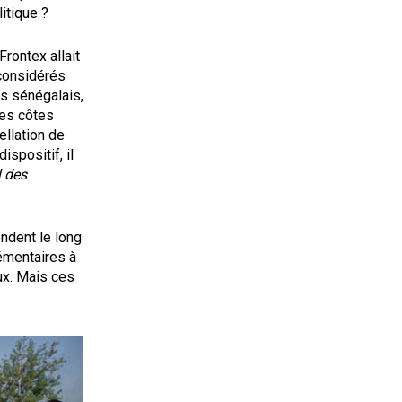
itique ?
Frontex allait
 considérés
s sénégalais,
des côtes
ellation de
spositif, il
l des
endent le long
lémentaires à
ux. Mais ces