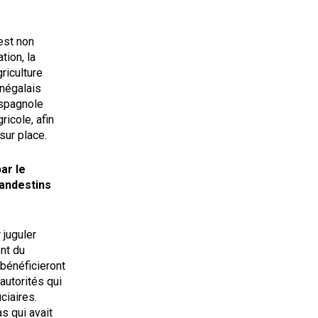
est non
ion, la
griculture
énégalais
espagnole
icole, afin
sur place.
ar le
andestins
juguler
nt du
 bénéficieront
 autorités qui
ciaires.
s qui avait