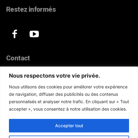
Restez informés
Contact
44, Hann Maristes Dakar
Nous respectons votre vie privée.
Téléphone :
(+221) 70 330 86 87‬
Nous utilisons des cookies pour améliorer votre expérience
WhatsApp :
(+33) 6 52 17 85 46
de navigation, diffuser des publicités ou des contenus
E-mail :
redaction@atlanticactu.com
personnalisés et analyser notre trafic. En cliquant sur « Tout
E-mail :
commercial@atlanticactu.com
accepter », vous consentez à notre utilisation des cookies.
Nous écrire
Qui sommes-nous ?
Accepter tout