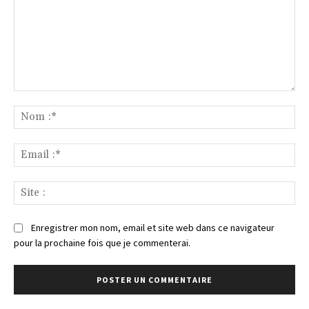
Commenter
:
No
:*
Ema
:*
Sit
:
Enregistrer mon nom, email et site web dans ce navigateur
pour la prochaine fois que je commenterai.