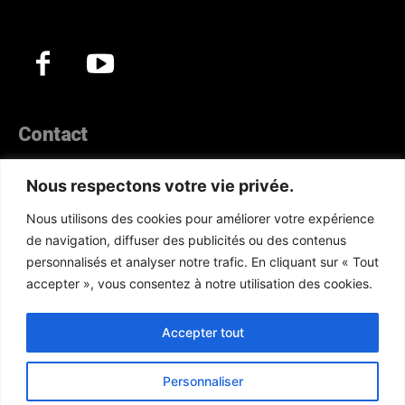
Contact
44, Hann Maristes Dakar
Nous respectons votre vie privée.
Téléphone :
(+221) 70 330 86 87‬
Nous utilisons des cookies pour améliorer votre expérience
WhatsApp :
(+33) 6 52 17 85 46
de navigation, diffuser des publicités ou des contenus
E-mail :
redaction@atlanticactu.com
personnalisés et analyser notre trafic. En cliquant sur « Tout
E-mail :
commercial@atlanticactu.com
accepter », vous consentez à notre utilisation des cookies.
Nous écrire
Qui sommes-nous ?
Accepter tout
Personnaliser