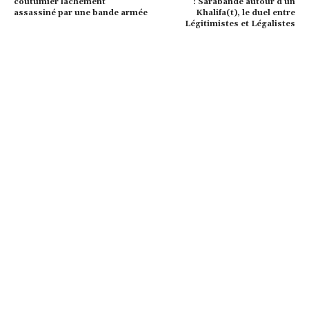
coutumier lâchement
: Sarabande autour d’un
assassiné par une bande armée
Khalifa(t), le duel entre
Légitimistes et Légalistes