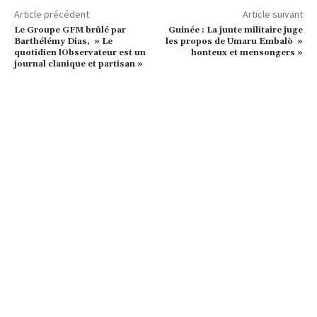
Article précédent
Article suivant
Le Groupe GFM brûlé par
Guinée : La junte militaire juge
Barthélémy Dias, » Le
les propos de Umaru Embalò »
quotidien lObservateur est un
honteux et mensongers »
journal clanique et partisan »