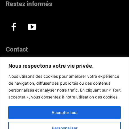
Restez informés
Contact
44, Hann Maristes Dakar
Nous respectons votre vie privée.
Téléphone :
(+221) 70 330 86 87‬
Nous utilisons des cookies pour améliorer votre expérience
WhatsApp :
(+33) 6 52 17 85 46
de navigation, diffuser des publicités ou des contenus
E-mail :
redaction@atlanticactu.com
personnalisés et analyser notre trafic. En cliquant sur « Tout
E-mail :
commercial@atlanticactu.com
accepter », vous consentez à notre utilisation des cookies.
Nous écrire
Qui sommes-nous ?
Accepter tout
Personnaliser