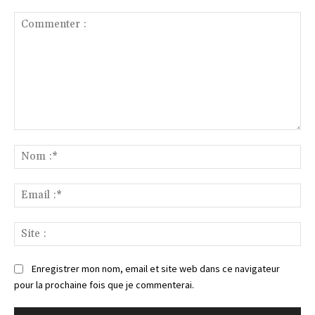
Commenter
:
No
:*
Ema
:*
Sit
:
Enregistrer mon nom, email et site web dans ce navigateur
pour la prochaine fois que je commenterai.