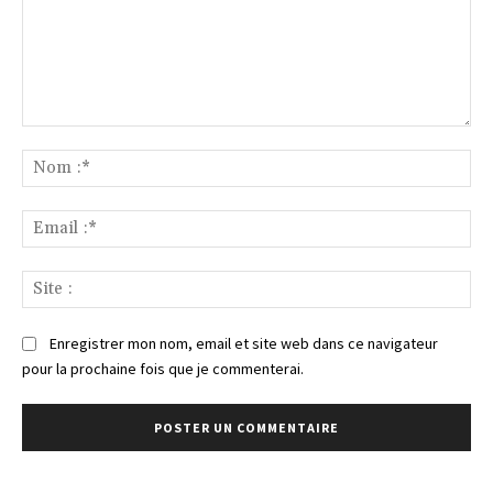
Commenter
:
No
:*
Ema
:*
Sit
:
Enregistrer mon nom, email et site web dans ce navigateur
pour la prochaine fois que je commenterai.