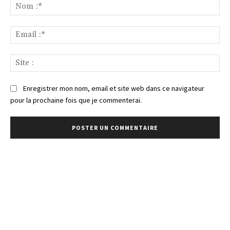
:
No
:*
Ema
:*
Sit
:
Enregistrer mon nom, email et site web dans ce navigateur
pour la prochaine fois que je commenterai.