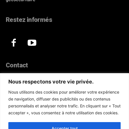
Restez informés
Contact
44, Hann Maristes Dakar
Nous respectons votre vie privée.
Téléphone :
(+221) 70 330 86 87‬
Nous utilisons des cookies pour améliorer votre expérience
WhatsApp :
(+33) 6 52 17 85 46
de navigation, diffuser des publicités ou des contenus
E-mail :
redaction@atlanticactu.com
personnalisés et analyser notre trafic. En cliquant sur « Tout
E-mail :
commercial@atlanticactu.com
accepter », vous consentez à notre utilisation des cookies.
Nous écrire
Qui sommes-nous ?
Accepter tout