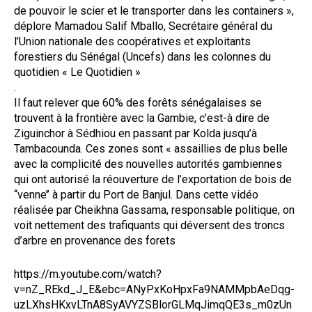
de pouvoir le scier et le transporter dans les containers »,
déplore Mamadou Salif Mballo, Secrétaire général du
l’Union nationale des coopératives et exploitants
forestiers du Sénégal (Uncefs) dans les colonnes du
quotidien « Le Quotidien »
.
Il faut relever que 60% des forêts sénégalaises se
trouvent à la frontière avec la Gambie, c’est-à dire de
Ziguinchor à Sédhiou en passant par Kolda jusqu’à
Tambacounda. Ces zones sont « assaillies de plus belle
avec la complicité des nouvelles autorités gambiennes
qui ont autorisé la réouverture de l’exportation de bois de
‘‘venne’’ à partir du Port de Banjul. Dans cette vidéo
réalisée par Cheikhna Gassama, responsable politique, on
voit nettement des trafiquants qui déversent des troncs
d’arbre en provenance des forets
https://m.youtube.com/watch?
v=nZ_REkd_J_E&ebc=ANyPxKoHpxFa9NAMMpbAeDqg-
uzLXhsHKxvLTnA8SyAVYZSBlorGLMqJimqQE3s_m0zUn