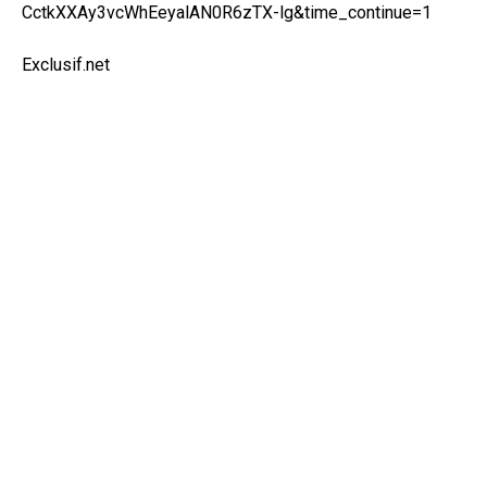
CctkXXAy3vcWhEeyalAN0R6zTX-lg&time_continue=1
Exclusif.net