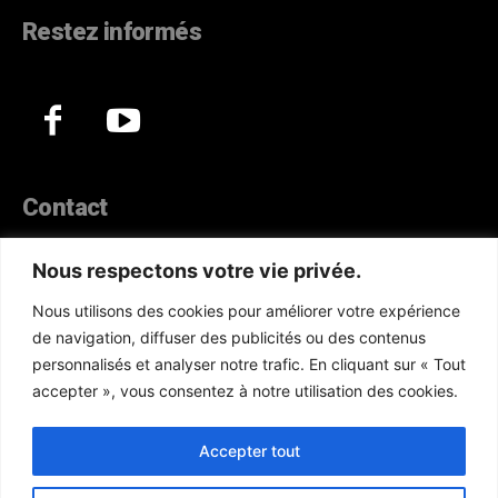
Restez informés
Contact
44, Hann Maristes Dakar
Nous respectons votre vie privée.
Téléphone :
(+221) 70 330 86 87‬
Nous utilisons des cookies pour améliorer votre expérience
WhatsApp :
(+33) 6 52 17 85 46
de navigation, diffuser des publicités ou des contenus
E-mail :
redaction@atlanticactu.com
personnalisés et analyser notre trafic. En cliquant sur « Tout
E-mail :
commercial@atlanticactu.com
accepter », vous consentez à notre utilisation des cookies.
Nous écrire
Qui sommes-nous ?
Accepter tout