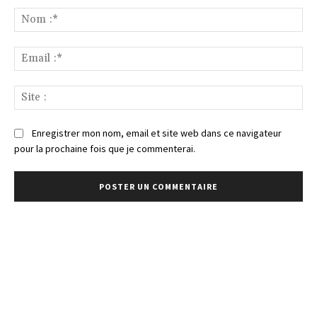
:
No
:*
Ema
:*
Sit
:
Enregistrer mon nom, email et site web dans ce navigateur
pour la prochaine fois que je commenterai.