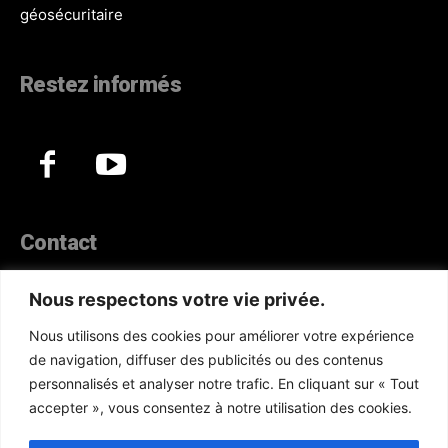
géosécuritaire
Restez informés
Contact
44, Hann Maristes Dakar
Nous respectons votre vie privée.
Téléphone :
(+221) 70 330 86 87‬
Nous utilisons des cookies pour améliorer votre expérience
WhatsApp :
(+33) 6 52 17 85 46
de navigation, diffuser des publicités ou des contenus
E-mail :
redaction@atlanticactu.com
personnalisés et analyser notre trafic. En cliquant sur « Tout
E-mail :
commercial@atlanticactu.com
accepter », vous consentez à notre utilisation des cookies.
Nous écrire
Qui sommes-nous ?