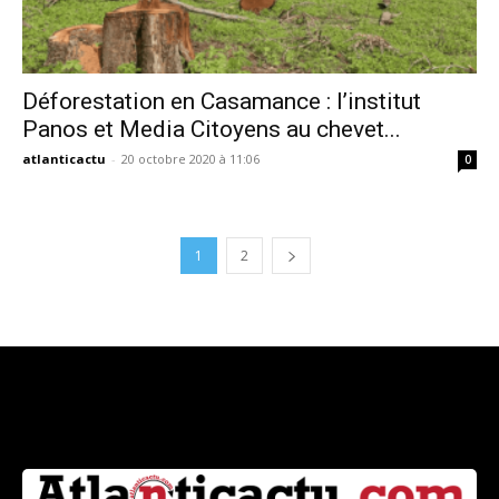
Déforestation en Casamance : l’institut
Panos et Media Citoyens au chevet...
atlanticactu
-
20 octobre 2020 à 11:06
0
1
2