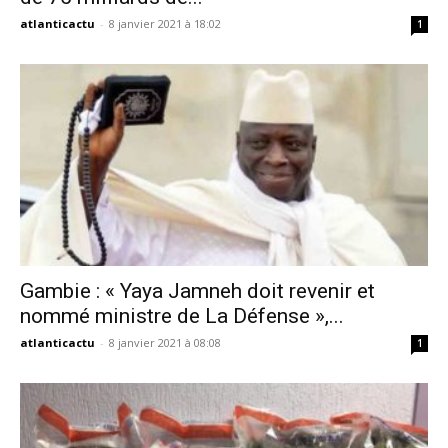
atlanticactu
-
8 janvier 2021 à 18:02
1
Gambie : « Yaya Jamneh doit revenir et
nommé ministre de La Défense »,...
atlanticactu
-
8 janvier 2021 à 08:08
1