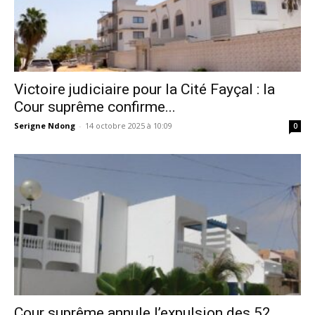
Victoire judiciaire pour la Cité Fayçal : la
Cour suprême confirme...
Serigne Ndong
-
14 octobre 2025 à 10:09
0
Cour suprême annule l’expulsion des 52