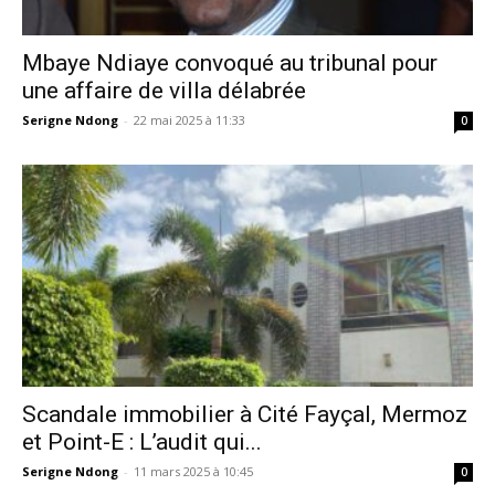
Mbaye Ndiaye convoqué au tribunal pour
une affaire de villa délabrée
Serigne Ndong
-
22 mai 2025 à 11:33
0
Scandale immobilier à Cité Fayçal, Mermoz
et Point-E : L’audit qui...
Serigne Ndong
-
11 mars 2025 à 10:45
0