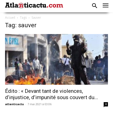
Accueil
Tags
Sauver
Tag: sauver
Édito : « Devant tant de violences,
d’injustice, d’impunité sous couvert du...
atlanticactu
-
7 mai 2021 à 03:06
0