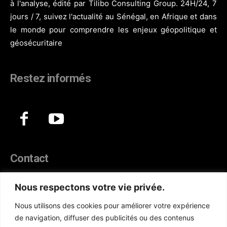
à l'analyse, édité par Tilibo Consulting Group. 24H/24, 7
jours / 7, suivez l'actualité au Sénégal, en Afrique et dans
le monde pour comprendre les enjeux géopolitique et
géosécuritaire
Restez informés
Contact
44, Hann Maristes Dakar
Nous respectons votre vie privée.
Téléphone :
(+221) 70 330 86 87‬
Nous utilisons des cookies pour améliorer votre expérience
WhatsApp :
(+33) 6 52 17 85 46
de navigation, diffuser des publicités ou des contenus
E-mail :
redaction@atlanticactu.com