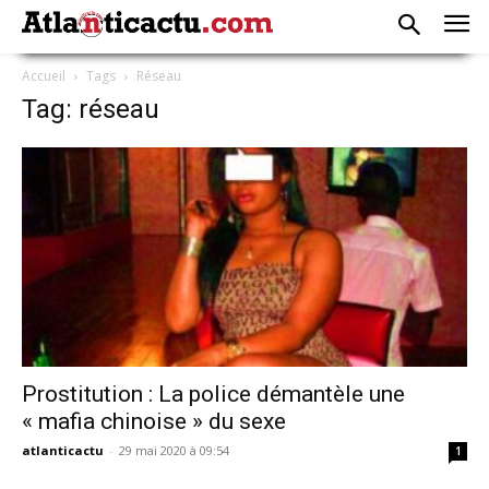
Accueil
Tags
Réseau
Tag: réseau
Prostitution : La police démantèle une
« mafia chinoise » du sexe
atlanticactu
-
29 mai 2020 à 09:54
1