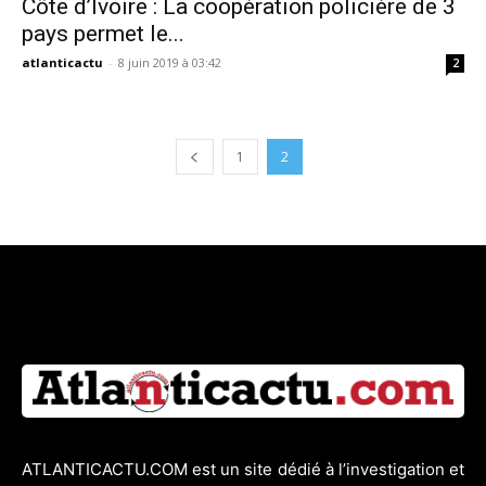
Côte d’Ivoire : La coopération policière de 3
pays permet le...
atlanticactu
-
8 juin 2019 à 03:42
2
1
2
ATLANTICACTU.COM est un site dédié à l’investigation et