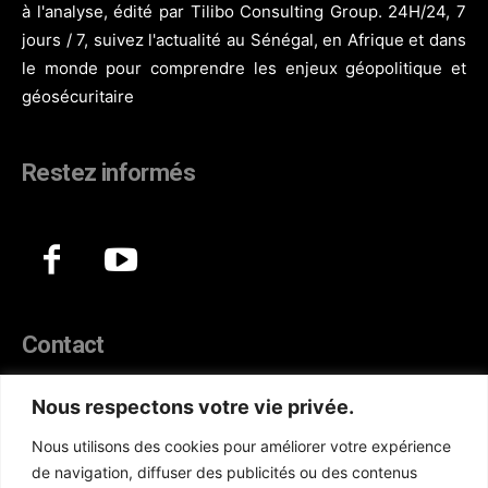
à l'analyse, édité par Tilibo Consulting Group. 24H/24, 7
jours / 7, suivez l'actualité au Sénégal, en Afrique et dans
le monde pour comprendre les enjeux géopolitique et
géosécuritaire
Restez informés
Contact
44, Hann Maristes Dakar
Nous respectons votre vie privée.
Téléphone :
(+221) 70 330 86 87‬
Nous utilisons des cookies pour améliorer votre expérience
WhatsApp :
(+33) 6 52 17 85 46
de navigation, diffuser des publicités ou des contenus
E-mail :
redaction@atlanticactu.com