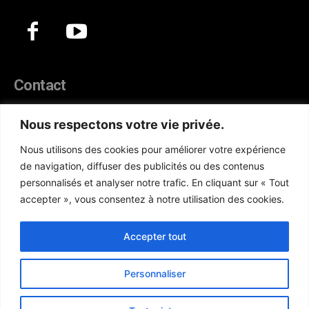
Contact
44, Hann Maristes Dakar
Nous respectons votre vie privée.
Téléphone :
(+221) 70 330 86 87‬
Nous utilisons des cookies pour améliorer votre expérience
WhatsApp :
(+33) 6 52 17 85 46
de navigation, diffuser des publicités ou des contenus
E-mail :
redaction@atlanticactu.com
personnalisés et analyser notre trafic. En cliquant sur « Tout
E-mail :
commercial@atlanticactu.com
accepter », vous consentez à notre utilisation des cookies.
Nous écrire
Qui sommes-nous ?
Accepter tout
Personnaliser
Copyright © AtlanticActu.com. Tous droits réservés. Designed by