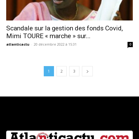
Scandale sur la gestion des fonds Covid,
Mimi TOURE « marche » sur...
atlanticactu
-
20 décembre 2022 à 15:31
0
1
2
3