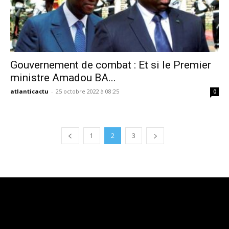
Gouvernement de combat : Et si le Premier
ministre Amadou BA...
atlanticactu
-
25 octobre 2022 à 08:25
0
1
2
3