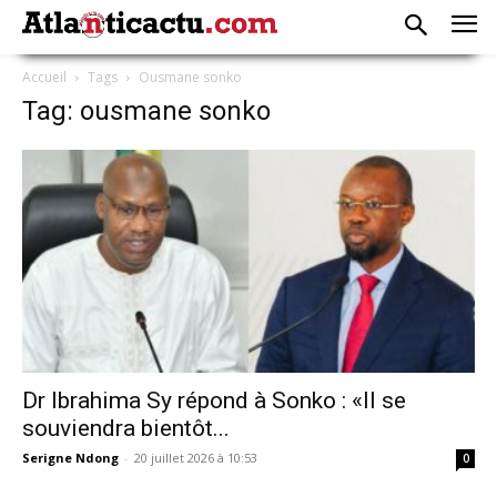
Accueil
Tags
Ousmane sonko
Tag: ousmane sonko
Dr Ibrahima Sy répond à Sonko : «Il se
souviendra bientôt...
Serigne Ndong
-
20 juillet 2026 à 10:53
0