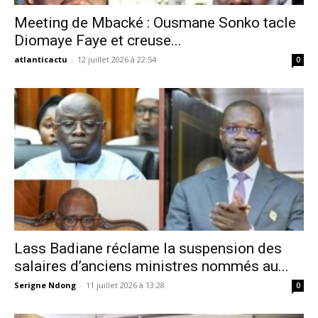
Meeting de Mbacké : Ousmane Sonko tacle
Diomaye Faye et creuse...
atlanticactu
-
12 juillet 2026 à 22:54
0
Lass Badiane réclame la suspension des
salaires d’anciens ministres nommés au...
Serigne Ndong
-
11 juillet 2026 à 13:28
0