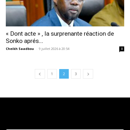
« Dont acte » , la surprenante réaction de
Sonko aprés...
Cheikh Saadbou
-
9 juillet 2026 à 20:54
0
1
2
3