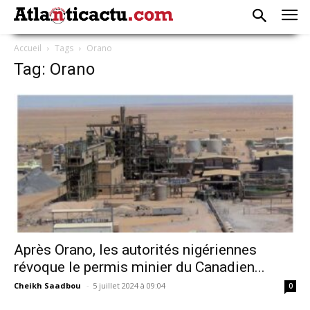
Accueil
Tags
Orano
Tag: Orano
Après Orano, les autorités nigériennes
révoque le permis minier du Canadien...
Cheikh Saadbou
-
5 juillet 2024 à 09:04
0