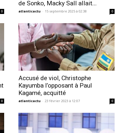
de Sonko, Macky Sall allait...
atlanticactu
-
15 septembre 2025 à 02:38
0
0
Accusé de viol, Christophe
nt
Kayumba l’opposant à Paul
Kagamé, acquitté
atlanticactu
-
23 février 2023 à 12:07
0
0