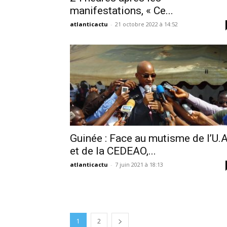
manifestations, « Ce...
atlanticactu
-
21 octobre 2022 à 14:52
Guinée : Face au mutisme de l’U.
et de la CEDEAO,...
atlanticactu
-
7 juin 2021 à 18:13
1
2