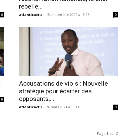
rebelle...
atlanticactu
-
18 septembre 2022 à 18:26
0
0
A
Accusations de viols : Nouvelle
stratégie pour écarter des
opposants,...
0
atlanticactu
-
26 mars 2021 à 10:11
0
Page 1 sur 2