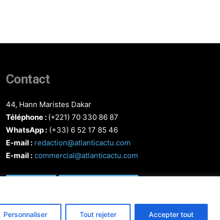
Contact
44, Hann Maristes Dakar
Téléphone :
(+221) 70 330 86 87‬
WhatsApp :
(+33) 6 52 17 85 46
E-mail :
redaction@atlanticactu.com
E-mail :
commercial@atlanticactu.com
Nous écrire
Qui sommes-nous ?
Personnaliser
Tout rejeter
Accepter tout