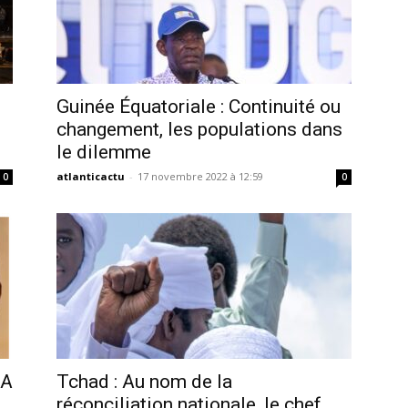
Guinée Équatoriale : Continuité ou
changement, les populations dans
le dilemme
atlanticactu
-
17 novembre 2022 à 12:59
0
0
RA
Tchad : Au nom de la
réconciliation nationale, le chef