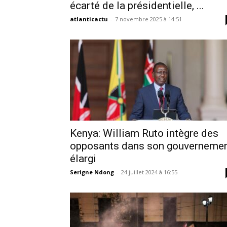
écarté de la présidentielle, ...
atlanticactu
-
7 novembre 2025 à 14:51
Kenya: William Ruto intègre des
opposants dans son gouverneme
élargi
Serigne Ndong
-
24 juillet 2024 à 16:55