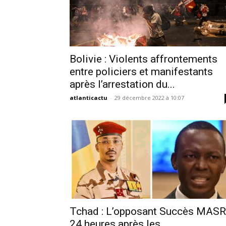
Bolivie : Violents affrontements
entre policiers et manifestants
après l’arrestation du...
atlanticactu
-
29 décembre 2022 à 10:07
Tchad : L’opposant Succès MAS
24 heures après les