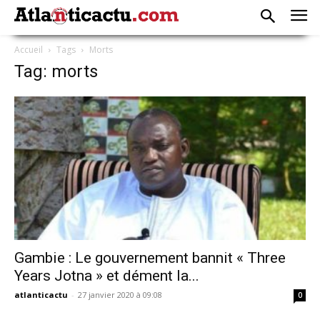
Accueil
Tags
Morts
Tag: morts
Gambie : Le gouvernement bannit « Three
Years Jotna » et dément la...
atlanticactu
-
27 janvier 2020 à 09:08
0