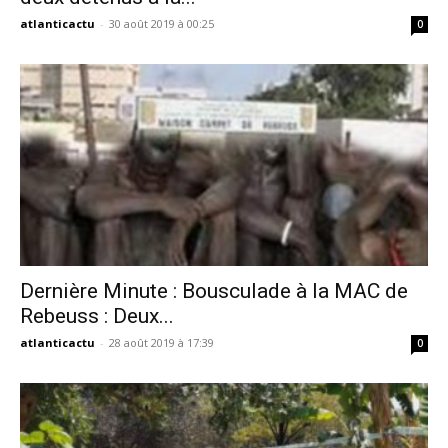
atlanticactu
-
30 août 2019 à 00:25
0
Dernière Minute : Bousculade à la MAC de
Rebeuss : Deux...
atlanticactu
-
28 août 2019 à 17:39
0