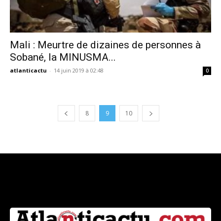
Mali : Meurtre de dizaines de personnes à
Sobané, la MINUSMA...
atlanticactu
-
14 juin 2019 à 02:48
0
8
9
10