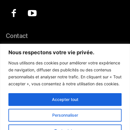
Contact
44, Hann Maristes Dakar
Nous respectons votre vie privée.
Téléphone :
(+221) 70 330 86 87‬
Nous utilisons des cookies pour améliorer votre expérience
WhatsApp :
(+33) 6 52 17 85 46
de navigation, diffuser des publicités ou des contenus
E-mail :
redaction@atlanticactu.com
personnalisés et analyser notre trafic. En cliquant sur « Tout
E-mail :
commercial@atlanticactu.com
accepter », vous consentez à notre utilisation des cookies.
Nous écrire
Qui sommes-nous ?
Accepter tout
Personnaliser
Copyright © AtlanticActu.com. Tous droits réservés. Designed by