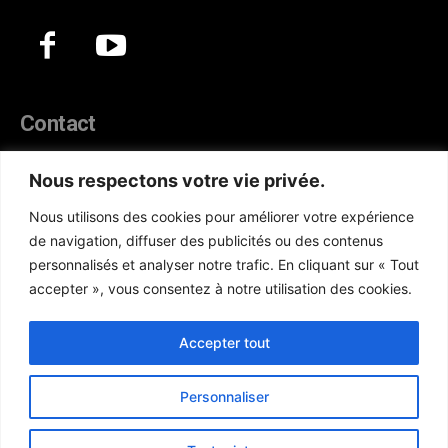
Contact
44, Hann Maristes Dakar
Nous respectons votre vie privée.
Téléphone :
(+221) 70 330 86 87‬
Nous utilisons des cookies pour améliorer votre expérience
WhatsApp :
(+33) 6 52 17 85 46
de navigation, diffuser des publicités ou des contenus
E-mail :
redaction@atlanticactu.com
personnalisés et analyser notre trafic. En cliquant sur « Tout
E-mail :
commercial@atlanticactu.com
accepter », vous consentez à notre utilisation des cookies.
Nous écrire
Qui sommes-nous ?
Accepter tout
Personnaliser
Copyright © AtlanticActu.com. Tous droits réservés. Designed by