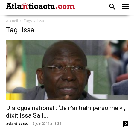
Accueil
Tags
Issa
Tag: Issa
Dialogue national : ‘Je n’ai trahi personne « ,
dixit Issa Sall...
atlanticactu
-
2 juin 2019 à 13:35
0