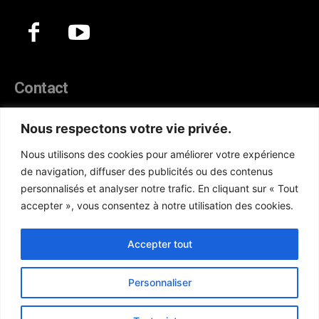
Contact
44, Hann Maristes Dakar
Nous respectons votre vie privée.
Téléphone :
(+221) 70 330 86 87‬
Nous utilisons des cookies pour améliorer votre expérience
WhatsApp :
(+33) 6 52 17 85 46
de navigation, diffuser des publicités ou des contenus
E-mail :
redaction@atlanticactu.com
personnalisés et analyser notre trafic. En cliquant sur « Tout
E-mail :
commercial@atlanticactu.com
accepter », vous consentez à notre utilisation des cookies.
Nous écrire
Qui sommes-nous ?
Accepter tout
Personnaliser
Copyright © AtlanticActu.com. Tous droits réservés. Designed by