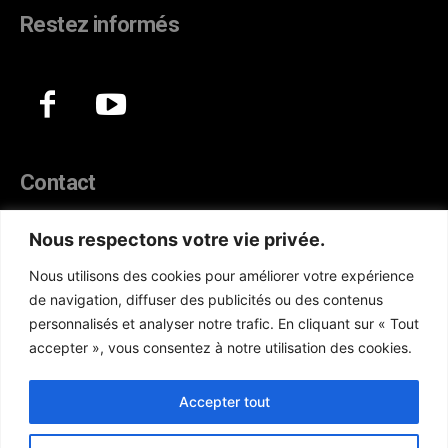
Restez informés
Contact
44, Hann Maristes Dakar
Nous respectons votre vie privée.
Téléphone :
(+221) 70 330 86 87‬
Nous utilisons des cookies pour améliorer votre expérience
WhatsApp :
(+33) 6 52 17 85 46
de navigation, diffuser des publicités ou des contenus
E-mail :
redaction@atlanticactu.com
personnalisés et analyser notre trafic. En cliquant sur « Tout
E-mail :
commercial@atlanticactu.com
accepter », vous consentez à notre utilisation des cookies.
Nous écrire
Qui sommes-nous ?
Accepter tout