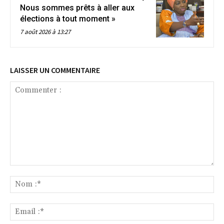
Nous sommes prêts à aller aux
élections à tout moment »
7 août 2026 à 13:27
LAISSER UN COMMENTAIRE
Commenter
:
No
:*
Ema
:*