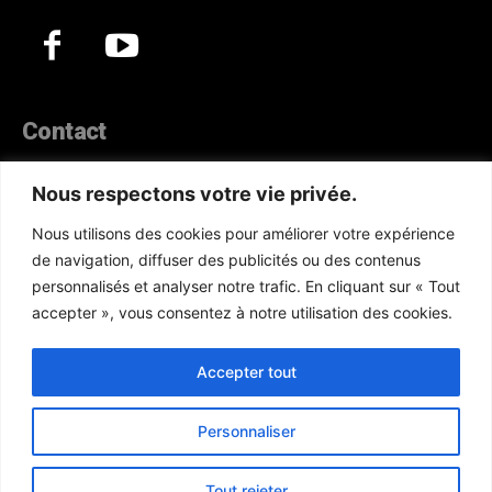
Contact
44, Hann Maristes Dakar
Nous respectons votre vie privée.
Téléphone :
(+221) 70 330 86 87‬
Nous utilisons des cookies pour améliorer votre expérience
WhatsApp :
(+33) 6 52 17 85 46
de navigation, diffuser des publicités ou des contenus
E-mail :
redaction@atlanticactu.com
personnalisés et analyser notre trafic. En cliquant sur « Tout
E-mail :
commercial@atlanticactu.com
accepter », vous consentez à notre utilisation des cookies.
Nous écrire
Qui sommes-nous ?
Accepter tout
Personnaliser
Copyright © AtlanticActu.com. Tous droits réservés. Designed by
Tout rejeter