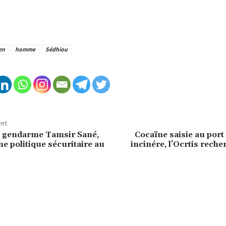
en
homme
Sédhiou
ent
 gendarme Tamsir Sané,
Cocaïne saisie au port
une politique sécuritaire au
incinére, l’Ocrtis reche