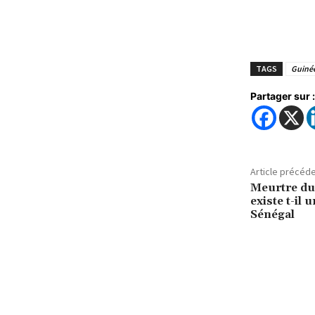
TAGS
Guiné
Partager sur :
Article précéd
Meurtre du
existe t-il 
Sénégal