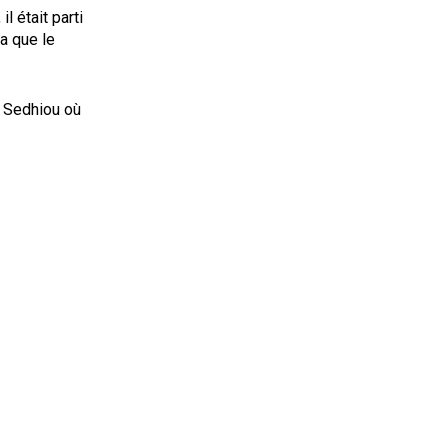
l était parti
a que le
e Sedhiou où