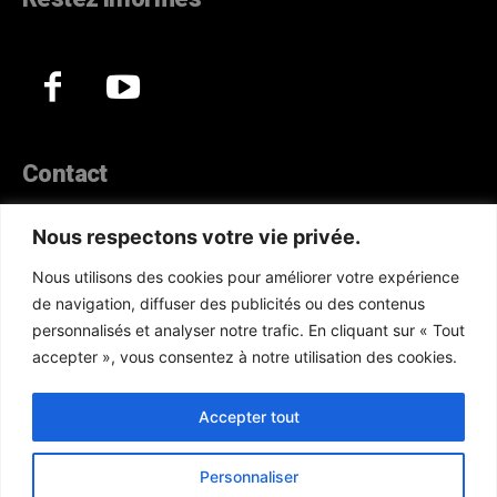
Contact
44, Hann Maristes Dakar
Nous respectons votre vie privée.
Téléphone :
(+221) 70 330 86 87‬
Nous utilisons des cookies pour améliorer votre expérience
WhatsApp :
(+33) 6 52 17 85 46
de navigation, diffuser des publicités ou des contenus
E-mail :
redaction@atlanticactu.com
personnalisés et analyser notre trafic. En cliquant sur « Tout
E-mail :
commercial@atlanticactu.com
accepter », vous consentez à notre utilisation des cookies.
Nous écrire
Qui sommes-nous ?
Accepter tout
Personnaliser