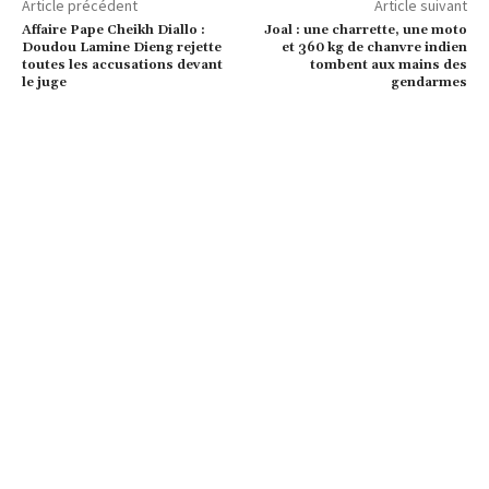
Article précédent
Article suivant
Affaire Pape Cheikh Diallo :
Joal : une charrette, une moto
Doudou Lamine Dieng rejette
et 360 kg de chanvre indien
toutes les accusations devant
tombent aux mains des
le juge
gendarmes