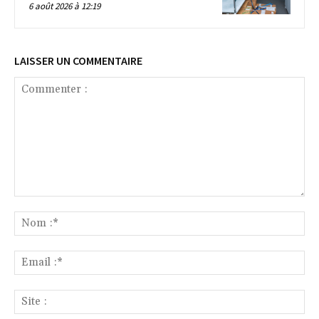
6 août 2026 à 12:19
LAISSER UN COMMENTAIRE
Commenter
:
No
:*
Ema
:*
Sit
: