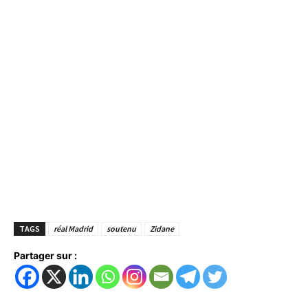
TAGS
réal Madrid
soutenu
Zidane
Partager sur :