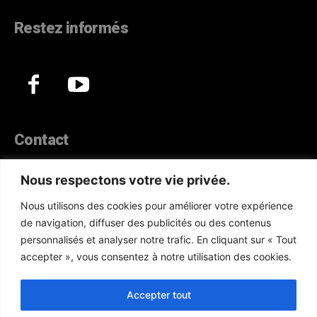
Restez informés
Contact
44, Hann Maristes Dakar
Nous respectons votre vie privée.
Téléphone :
(+221) 70 330 86 87‬
Nous utilisons des cookies pour améliorer votre expérience
WhatsApp :
(+33) 6 52 17 85 46
de navigation, diffuser des publicités ou des contenus
E-mail :
redaction@atlanticactu.com
personnalisés et analyser notre trafic. En cliquant sur « Tout
E-mail :
commercial@atlanticactu.com
accepter », vous consentez à notre utilisation des cookies.
Nous écrire
Qui sommes-nous ?
Accepter tout