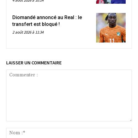
4 août 2026 à 10:14
Diomandé annoncé au Real : le
transfert est bloqué !
2 août 2026 à 11:34
LAISSER UN COMMENTAIRE
Commenter
:
No
:*