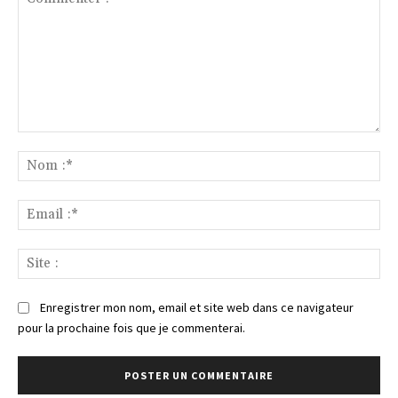
Commenter
:
No
:*
Ema
:*
Sit
:
Enregistrer mon nom, email et site web dans ce navigateur
pour la prochaine fois que je commenterai.