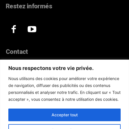
Restez informés
Contact
44, Hann Maristes Dakar
Nous respectons votre vie privée.
Téléphone :
(+221) 70 330 86 87‬
Nous utilisons des cookies pour améliorer votre expérience
WhatsApp :
(+33) 6 52 17 85 46
de navigation, diffuser des publicités ou des contenus
E-mail :
redaction@atlanticactu.com
personnalisés et analyser notre trafic. En cliquant sur « Tout
E-mail :
commercial@atlanticactu.com
accepter », vous consentez à notre utilisation des cookies.
Nous écrire
Qui sommes-nous ?
Accepter tout