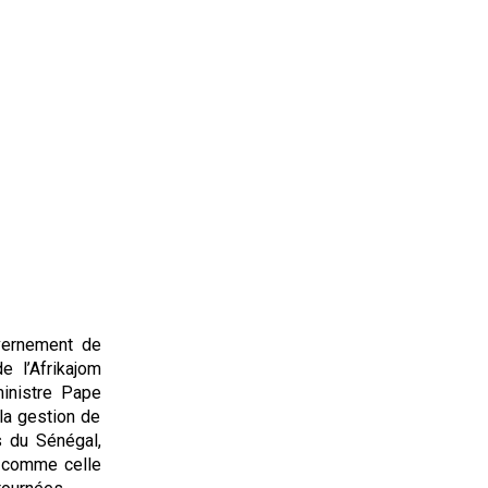
vernement de
e l’Afrikajom
ministre Pape
 la gestion de
s du Sénégal,
x comme celle