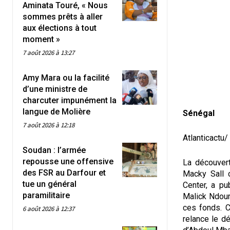
Aminata Touré, « Nous
sommes prêts à aller
aux élections à tout
moment »
7 août 2026 à 13:27
Amy Mara ou la facilité
d’une ministre de
charcuter impunément la
langue de Molière
Sénégal
7 août 2026 à 12:18
Atlanticactu
Soudan : l’armée
repousse une offensive
La découver
des FSR au Darfour et
Macky Sall c
tue un général
Center, a pu
paramilitaire
Malick Ndour,
ces fonds. C
6 août 2026 à 12:37
relance le d