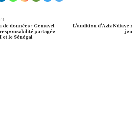
ent
on de données : Gemayel
L’audition d’Aziz Ndiaye
responsabilité partagée
je
I et le Sénégal