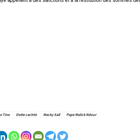
ye appellent à des sanctions et à la restitution des sommes dé
e Tine
Dette cachée
Macky Sall
Pape Malick Ndour