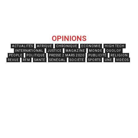
OPINIONS
ACTUALITÉS
AFRIQUE
CHRONIQUE
ECONOMIE
HIGH TECH
INTERNATIONAL
JUSTICE
MAGAZINE
MONDE
OUOLOF
PEOPLE
POLITIQUE
PRESSE 2 MARS 2020
PUBLICITÉ
RELIGION
REVUE
RFM
SANTÉ
SÉNÉGAL
SOCIÉTÉ
SPORTS
UNE
VIDÉOS