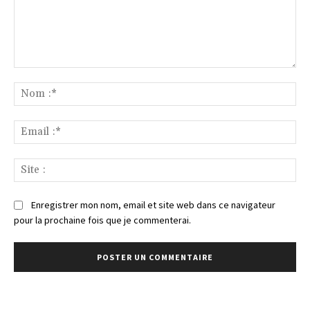
Commenter
:
No
:*
Ema
:*
Sit
:
Enregistrer mon nom, email et site web dans ce navigateur
pour la prochaine fois que je commenterai.